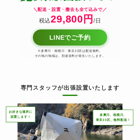
＼配送・設置・撤去も全て込みで／
29,800円
税込
/日
LINEでご予約
※多摩川・相模川・東京23区は配送無料。
その地の地域は、別途送料が発生いたします。
専門スタッフが出張設置いたします
お好きな場所に
多摩川、相模川、
設置します！
東京23区、無料配送！