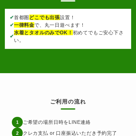
✔
首都圏
どこでも出張
設置！
✔
一律料金
で、丸一日遊べます！
水着とタオルのみでOK！
初めてでもご安心下さ
✔
い。
ご利用の流れ
ご希望の場所日時をLINE連絡
1
クレカ支払 or 口座振込いただき予約完了
2