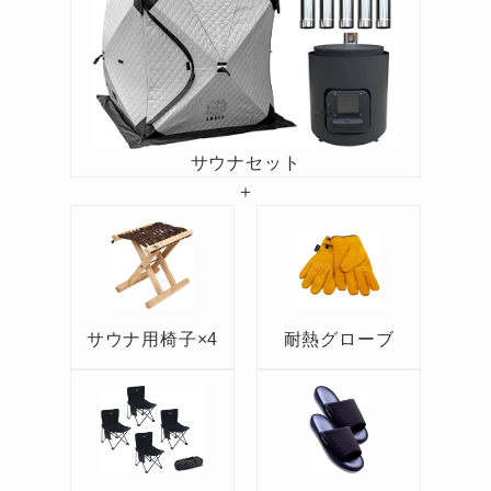
サウナセット
＋
サウナ用椅子×4
耐熱グローブ